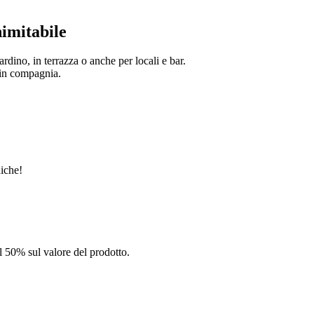
nimitabile
iardino, in terrazza o anche per locali e bar.
k in compagnia.
niche!
el 50% sul valore del prodotto.