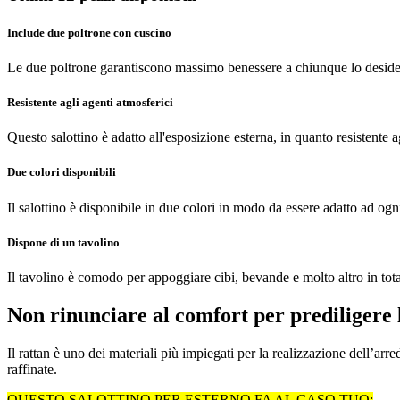
Include due poltrone con cuscino
Le due poltrone garantiscono massimo benessere a chiunque lo desider
Resistente agli agenti atmosferici
Questo salottino è adatto all'esposizione esterna, in quanto resistente
Due colori disponibili
Il salottino è disponibile in due colori in modo da essere adatto ad og
Dispone di un tavolino
Il tavolino è comodo per appoggiare cibi, bevande e molto altro in total
Non rinunciare al comfort per prediligere 
Il rattan è uno dei materiali più impiegati per la realizzazione dell’arr
raffinate.
QUESTO SALOTTINO PER ESTERNO FA AL CASO TUO: